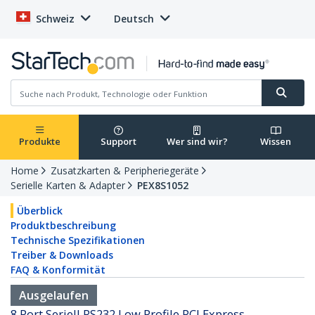
Schweiz
Deutsch
Produkte
Support
Wer sind wir?
Wissen
Home
Zusatzkarten & Peripheriegeräte
Serielle Karten & Adapter
PEX8S1052
Überblick
Produktbeschreibung
Technische Spezifikationen
Treiber & Downloads
FAQ & Konformität
Ausgelaufen
8 Port Seriell RS232 Low Profile PCI Express