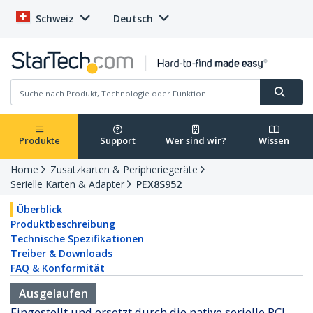
Schweiz
Deutsch
Produkte
Support
Wer sind wir?
Wissen
Home
Zusatzkarten & Peripheriegeräte
Serielle Karten & Adapter
PEX8S952
Überblick
Produktbeschreibung
Technische Spezifikationen
Treiber & Downloads
FAQ & Konformität
Ausgelaufen
Eingestellt und ersetzt durch die native serielle PCI