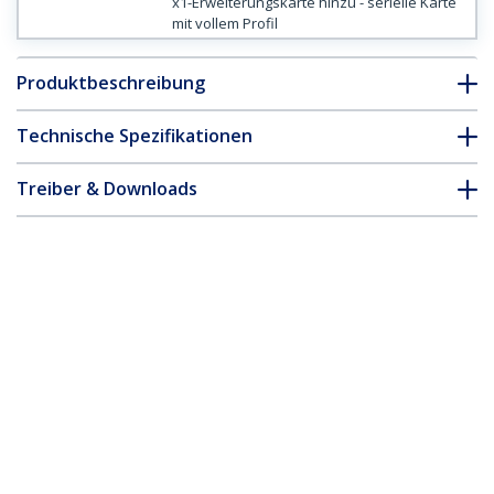
x1-Erweiterungskarte hinzu - serielle Karte
mit vollem Profil
Produktbeschreibung
Technische Spezifikationen
Treiber & Downloads
FAQ & Konformität
* Größe, Aussehen und Spezifikationen sind Änderungen ohne
vorherige Ankündigung vorbehalten.
Eingestellt und ersetzt durch die native
serielle PCI Express RS232-Adapterkarte
PEX8S1050 - 8 Port mit der seriellen
16950 UART - PCIe RS232 -