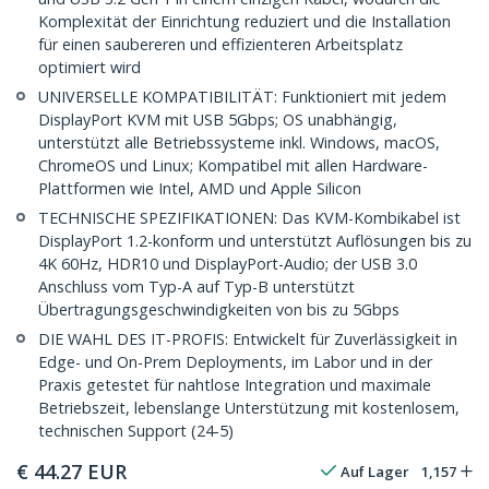
Komplexität der Einrichtung reduziert und die Installation
für einen saubereren und effizienteren Arbeitsplatz
optimiert wird
UNIVERSELLE KOMPATIBILITÄT: Funktioniert mit jedem
DisplayPort KVM mit USB 5Gbps; OS unabhängig,
unterstützt alle Betriebssysteme inkl. Windows, macOS,
ChromeOS und Linux; Kompatibel mit allen Hardware-
Plattformen wie Intel, AMD und Apple Silicon
TECHNISCHE SPEZIFIKATIONEN: Das KVM-Kombikabel ist
DisplayPort 1.2-konform und unterstützt Auflösungen bis zu
4K 60Hz, HDR10 und DisplayPort-Audio; der USB 3.0
Anschluss vom Typ-A auf Typ-B unterstützt
Übertragungsgeschwindigkeiten von bis zu 5Gbps
DIE WAHL DES IT-PROFIS: Entwickelt für Zuverlässigkeit in
Edge- und On-Prem Deployments, im Labor und in der
Praxis getestet für nahtlose Integration und maximale
Betriebszeit, lebenslange Unterstützung mit kostenlosem,
technischen Support (24-5)
€
44.27
EUR
Auf Lager
1,157