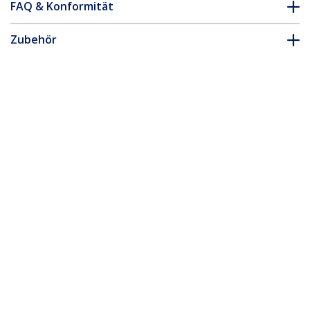
FAQ & Konformität
Zubehör
* Größe, Aussehen und Spezifikationen sind Änderungen ohne
vorherige Ankündigung vorbehalten.
Das könnte Ihnen auch gefallen
USBDVI4N1A6
1,8m 4-in-1 USB DVI
KVM Kabel mit Audio
und Mikrofon