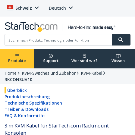
Schweiz
Deutsch
Produkte
Support
Wer sind wir?
Wissen
Home
KVM-Switches und Zubehör
KVM-Kabel
RKCONSUV10
Überblick
Produktbeschreibung
Technische Spezifikationen
Treiber & Downloads
FAQ & Konformität
3 m KVM Kabel für StarTech.com Rackmount
Konsolen