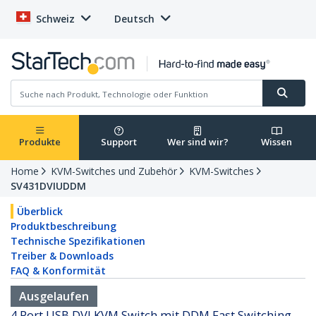
Schweiz
Deutsch
Produkte
Support
Wer sind wir?
Wissen
Home
KVM-Switches und Zubehör
KVM-Switches
SV431DVIUDDM
Überblick
Produktbeschreibung
Technische Spezifikationen
Treiber & Downloads
FAQ & Konformität
Ausgelaufen
4 Port USB DVI KVM Switch mit DDM Fast Switching