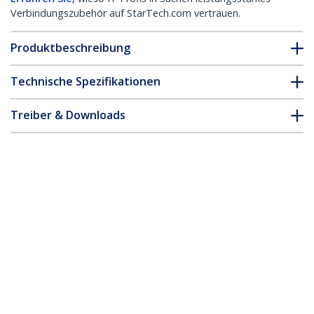
Verbindungszubehör auf StarTech.com vertrauen.
Produktbeschreibung
Technische Spezifikationen
Treiber & Downloads
FAQ & Konformität
Zubehör
* Größe, Aussehen und Spezifikationen sind Änderungen ohne
vorherige Ankündigung vorbehalten.
4,5m USB VGA KVM Kabel 2-in-1
Produkt-ID:
SVECONUS15
Werden Sie ein Partner