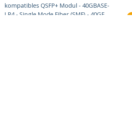
kompatibles QSFP+ Modul - 40GBASE-
LR4 - Single Mode Fiber (SMF) - 40GE
Gigabit-Ethernet QSFP+ - LC 10 km -
1270 nm bis 1330 nm - DDM
Produkt-ID:
10320-ST
Werden Sie ein Partner
Wo kaufen
StarTech.com
Nachrichten
Kontakt
Über uns
Stellenangebote
Qualität und Konformität
Blog
Kunden Support
Knowledge Base
Treiber & Downloads