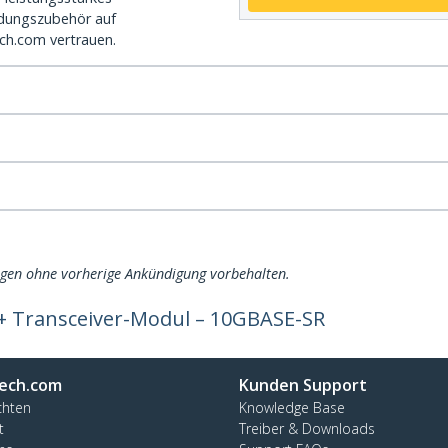
dungszubehör auf
ch.com vertrauen.
ngen ohne vorherige Ankündigung vorbehalten.
+ Transceiver-Modul – 10GBASE-SR
ech.com
Kunden Support
chten
Knowledge Base
t
Treiber & Downloads