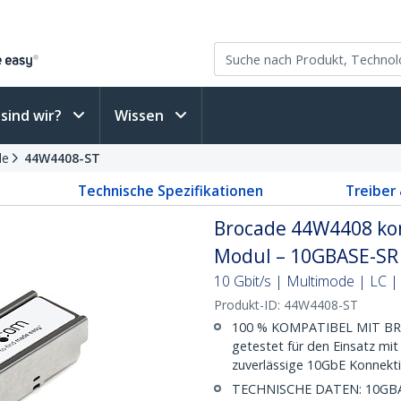
sind wir?
Wissen
le
44W4408-ST
Technische Spezifikationen
Treiber
Brocade 44W4408 kom
Modul – 10GBASE-SR
10 Gbit/s | Multimode | LC 
Produkt-ID:
44W4408-ST
100 % KOMPATIBEL MIT BRO
getestet für den Einsatz mi
zuverlässige 10GbE Konnekti
TECHNISCHE DATEN: 10GBAS