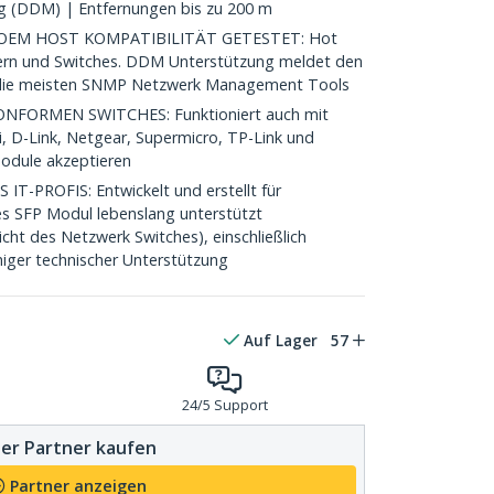
ng (DDM) | Entfernungen bis zu 200 m
EM HOST KOMPATIBILITÄT GETESTET: Hot
ern und Switches. DDM Unterstützung meldet den
n die meisten SNMP Netzwerk Management Tools
FORMEN SWITCHES: Funktioniert auch mit
i, D-Link, Netgear, Supermicro, TP-Link und
Module akzeptieren
-PROFIS: Entwickelt und erstellt für
es SFP Modul lebenslang unterstützt
cht des Netzwerk Switches), einschließlich
iger technischer Unterstützung
Auf Lager
57
24/5 Support
er Partner kaufen
Partner anzeigen