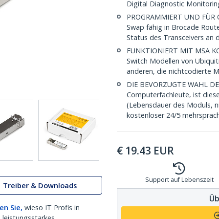
Digital Diagnostic Monitori
PROGRAMMIERT UND FÜR O
Swap fähig in Brocade Rout
Status des Transceivers a
FUNKTIONIERT MIT MSA KON
Switch Modellen von Ubiquit
anderen, die nichtcodierte 
DIE BEVORZUGTE WAHL DES IT
Computerfachleute, ist dies
(Lebensdauer des Moduls, ni
kostenloser 24/5 mehrsprach
€
19.43
EUR
Support auf Lebenszeit
Treiber & Downloads
Üb
en Sie,
wieso IT Profis in
 leistungsstarkes