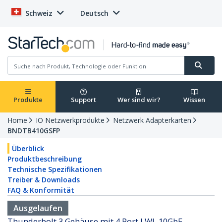
Schweiz
Deutsch
Produkte
Support
Wer sind wir?
Wissen
Home
IO Netzwerkprodukte
Netzwerk Adapterkarten
BNDTB410GSFP
Überblick
Produktbeschreibung
Technische Spezifikationen
Treiber & Downloads
FAQ & Konformität
Ausgelaufen
Thunderbolt 3 Gehäuse mit 4 Port LWL 10GbE