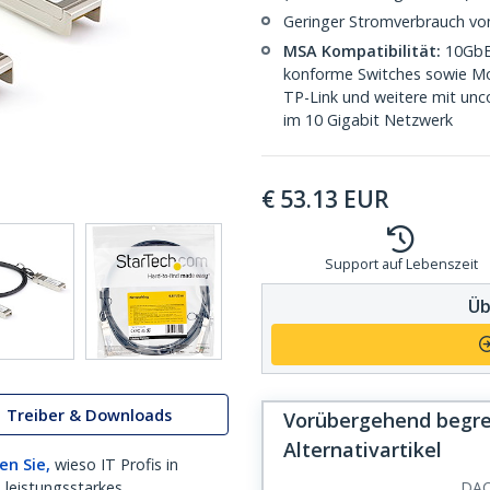
Geringer Stromverbrauch von
MSA Kompatibilität:
10GbE 
konforme Switches sowie Mod
TP-Link und weitere mit unco
im 10 Gigabit Netzwerk
€
53.13
EUR
Support auf Lebenszeit
Üb
Treiber & Downloads
Vorübergehend begren
Alternativartikel
en Sie,
wieso IT Profis in
 leistungsstarkes
DA