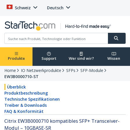
Schweiz
Deutsch
Produkte
Support
Wer sind wir?
Wissen
Home
IO Netzwerkprodukte
SFPs
SFP-Module
EW3B0000710-ST
Überblick
Produktbeschreibung
Technische Spezifikationen
Treiber & Downloads
FAQ & Konformität
Citrix EW3B0000710 kompatibles SFP+ Transceiver-
Modul – 10GBASE-SR