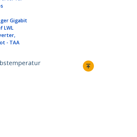
ps
ger Gigabit
uf LWL
erter,
ot - TAA
iebstemperatur
Verbinden