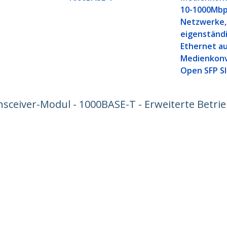
10-1000Mb
Netzwerke,
eigenständi
Ethernet a
Medienkonv
Open SFP Sl
sceiver-Modul - 1000BASE-T - Erweiterte Betr
ech.com
Kunden Support
chten
Knowledge Base
t
Treiber & Downloads
ns
Support FAQs
nangebote
Support
ät und Konformität
Garantiebestimmungen