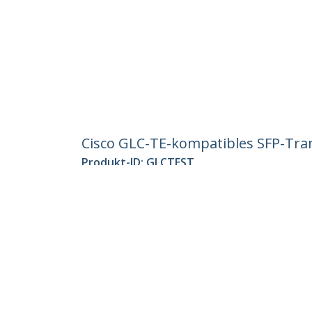
Cisco GLC-TE-kompatibles SFP-Tran
Produkt-ID:
GLCTEST
Werden Sie ein Partner
StarT
Wo kaufen
Nachri
Kontak
Über u
Stelle
Qualit
Blog