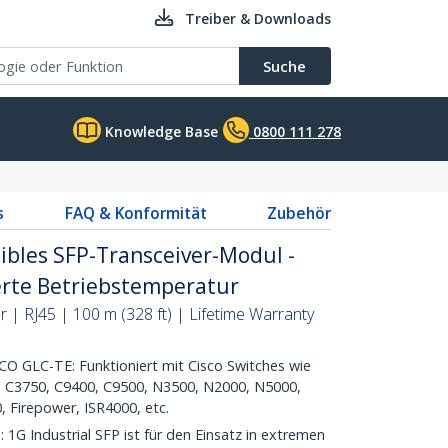
Treiber & Downloads
Suche
Knowledge Base
0800 111 278
s
FAQ & Konformität
Zubehör
ibles SFP-Transceiver-Modul -
erte Betriebstemperatur
| RJ45 | 100 m (328 ft) | Lifetime Warranty
GLC-TE: Funktioniert mit Cisco Switches wie
, C3750, C9400, C9500, N3500, N2000, N5000,
 Firepower, ISR4000, etc.
Industrial SFP ist für den Einsatz in extremen