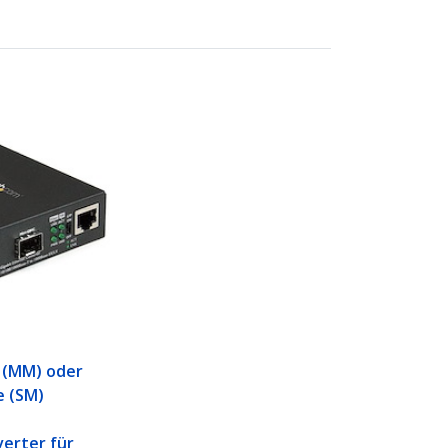
P
 (MM) oder
e (SM)
erter für