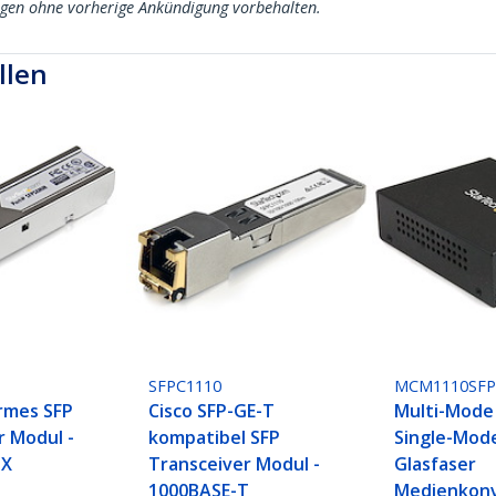
ngen ohne vorherige Ankündigung vorbehalten.
llen
SFPC1110
MCM1110SF
rmes SFP
Cisco SFP-GE-T
Multi-Mode
r Modul -
kompatibel SFP
Single-Mod
SX
Transceiver Modul -
Glasfaser
1000BASE-T
Medienkonv