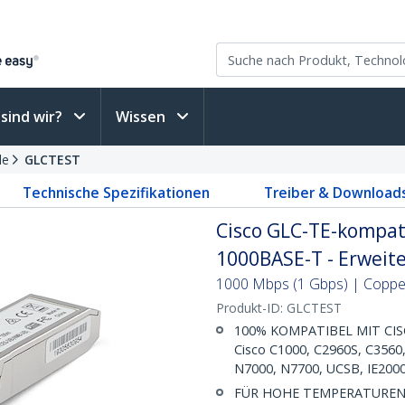
sind wir?
Wissen
le
GLCTEST
Technische Spezifikationen
Treiber & Download
Cisco GLC-TE-kompat
1000BASE-T - Erweit
1000 Mbps (1 Gbps) | Copper 
Produkt-ID:
GLCTEST
100% KOMPATIBEL MIT CISCO 
Cisco C1000, C2960S, C3560
N7000, N7700, UCSB, IE2000,
FÜR HOHE TEMPERATUREN: 1G 