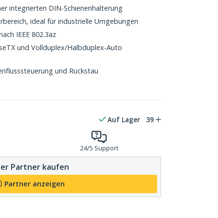
iner integrierten DIN-Schienenhalterung
bereich, ideal für industrielle Umgebungen
 nach IEEE 802.3az
seTX und Vollduplex/Halbduplex-Auto
enflusssteuerung und Rückstau
Auf Lager
39
24/5 Support
er Partner kaufen
Partner anzeigen