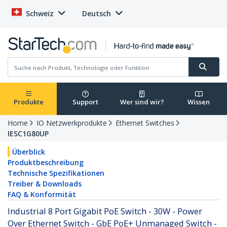
Schweiz
Deutsch
Produkte
Support
Wer sind wir?
Wissen
Home
IO Netzwerkprodukte
Ethernet Switches
IESC1G80UP
Überblick
Produktbeschreibung
Technische Spezifikationen
Treiber & Downloads
FAQ & Konformität
Industrial 8 Port Gigabit PoE Switch - 30W - Power
Over Ethernet Switch - GbE PoE+ Unmanaged Switch -