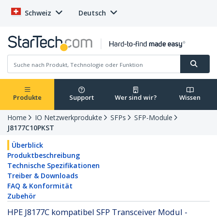
Schweiz
Deutsch
Produkte
Support
Wer sind wir?
Wissen
Home
IO Netzwerkprodukte
SFPs
SFP-Module
J8177C10PKST
Überblick
Produktbeschreibung
Technische Spezifikationen
Treiber & Downloads
FAQ & Konformität
Zubehör
HPE J8177C kompatibel SFP Transceiver Modul -