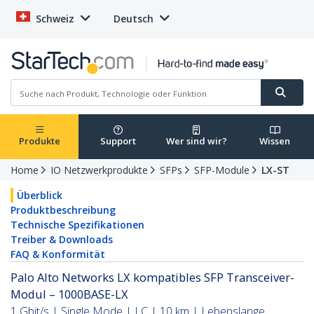
Schweiz
Deutsch
Produkte
Support
Wer sind wir?
Wissen
Home
IO Netzwerkprodukte
SFPs
SFP-Module
LX-ST
Überblick
Produktbeschreibung
Technische Spezifikationen
Treiber & Downloads
FAQ & Konformität
Palo Alto Networks LX kompatibles SFP Transceiver-
Modul – 1000BASE-LX
1 Gbit/s | Single Mode | LC | 10 km | Lebenslange