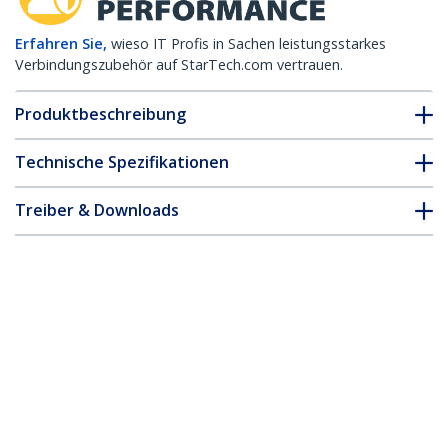
Erfahren Sie,
wieso IT Profis in Sachen leistungsstarkes
Verbindungszubehör auf StarTech.com vertrauen.
Produktbeschreibung
Technische Spezifikationen
Treiber & Downloads
FAQ & Konformität
* Größe, Aussehen und Spezifikationen sind Änderungen ohne
vorherige Ankündigung vorbehalten.
Palo Alto Networks LX kompatibles SFP
Transceiver-Modul – 1000BASE-LX
Produkt-ID:
LX-ST