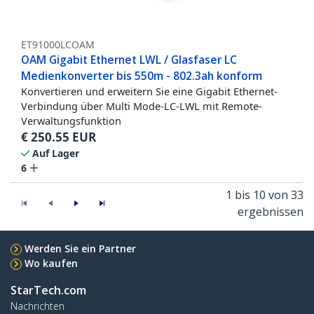
ET91000LCOAM
OAM Gigabit Ethernet LWL / Glasfaser LC
Medienkonverter bis 550m - 802.3ah konform
Konvertieren und erweitern Sie eine Gigabit Ethernet-
Verbindung über Multi Mode-LC-LWL mit Remote-
Verwaltungsfunktion
€
250.55
EUR
Auf Lager
6
1 bis 10 von 33
ergebnissen
Werden Sie ein Partner
Wo kaufen
StarTech.com
Nachrichten