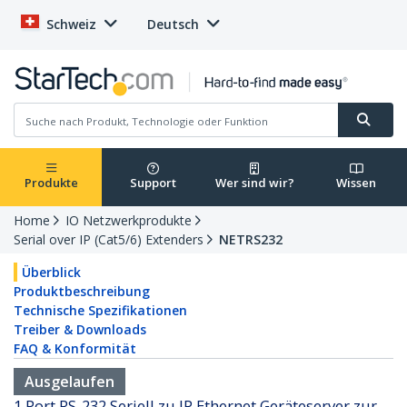
Schweiz
Deutsch
Produkte
Support
Wer sind wir?
Wissen
Home
IO Netzwerkprodukte
Serial over IP (Cat5/6) Extenders
NETRS232
Überblick
Produktbeschreibung
Technische Spezifikationen
Treiber & Downloads
FAQ & Konformität
Ausgelaufen
1 Port RS-232 Seriell zu IP Ethernet Geräteserver zur