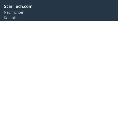
StarTech.com
Nachrichten
Kontakt
Über uns
Stellenangebote
Qualität und Konformität
Blog
Kunden Support
Knowledge Base
Treiber & Downloads
Support FAQs
Support
Garantiebestimmungen
Verbinden
StarTech.com Ltd.