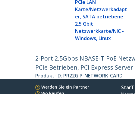
PCIe LAN
Karte/Netzwerkadapt
er, SATA betriebene
2.5 Gbit
Netzwerkkarte/NIC -
Windows, Linux
2-Port 2.5Gbps NBASE-T PoE Netzwer
PCIe Betrieben, PCI Express Serve
Produkt-ID:
PR22GIP-NETWORK-CARD
Werden Sie ein Partner
StarT
Wo kaufen
Nachri
Kontak
Über u
Stelle
Qualit
Blog