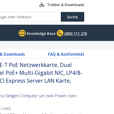
Treiber & Downloads
Suche
Knowledge Base
0800 111 278
 & Downloads
FAQ & Konformität
E-T PoE Netzwerkkarte, Dual
/at PoE+ Multi-Gigabit NIC, LP4/8-
PCI Express Server LAN Karte,
ress-fähigen Computer um zwei Power-over-
s
K-CARD