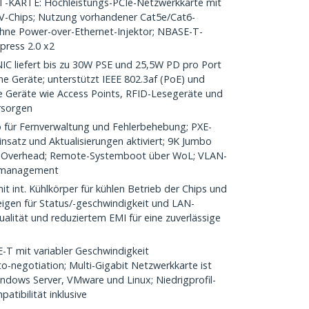
KARTE: Hochleistungs-PCIe-Netzwerkkarte mit
-V-Chips; Nutzung vorhandener Cat5e/Cat6-
hne Power-over-Ethernet-Injektor; NBASE-T-
press 2.0 x2
 liefert bis zu 30W PSE und 25,5W PD pro Port
e Geräte; unterstützt IEEE 802.3af (PoE) und
e Geräte wie Access Points, RFID-Lesegeräte und
rsorgen
für Fernverwaltung und Fehlerbehebung; PXE-
Einsatz und Aktualisierungen aktiviert; 9K Jumbo
et-Overhead; Remote-Systemboot über WoL; VLAN-
rkmanagement
int. Kühlkörper für kühlen Betrieb der Chips und
igen für Status/-geschwindigkeit und LAN-
alität und reduziertem EMI für eine zuverlässige
 mit variabler Geschwindigkeit
-negotiation; Multi-Gigabit Netzwerkkarte ist
dows Server, VMware und Linux; Niedrigprofil-
tibilität inklusive