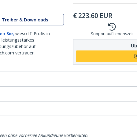
€
223.60
EUR
Treiber & Downloads
en Sie,
wieso IT Profis in
Support auf Lebenszeit
 leistungsstarkes
Üb
dungszubehör auf
ch.com vertrauen.
ngen ohne vorherige Ankündigung vorbehalten.