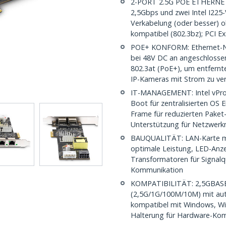
2-PORT 2.5G POE ETHERNET-
2,5Gbps und zwei Intel I225
Verkabelung (oder besser) o
kompatibel (802.3bz); PCI Ex
POE+ KONFORM: Ethernet-NIC
bei 48V DC an angeschlossen
802.3at (PoE+), um entfernt
IP-Kameras mit Strom zu ve
IT-MANAGEMENT: Intel vPro 
Boot für zentralisierten OS 
Frame für reduzierten Pak
Unterstützung für Netzwe
BAUQUALITÄT: LAN-Karte mit 
optimale Leistung, LED-Anze
Transformatoren für Signalqu
Kommunikation
KOMPATIBILITÄT: 2,5GBASE-T
(2,5G/1G/100M/10M) mit auto
kompatibel mit Windows, Win
Halterung für Hardware-Kompa