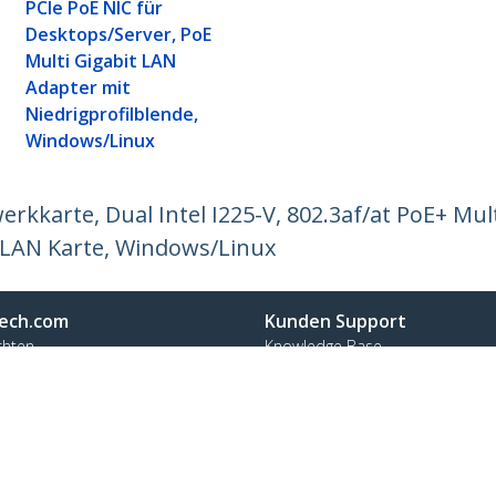
PCIe PoE NIC für
Desktops/Server, PoE
Multi Gigabit LAN
Adapter mit
Niedrigprofilblende,
Windows/Linux
kkarte, Dual Intel I225-V, 802.3af/at PoE+ Mult
r LAN Karte, Windows/Linux
ech.com
Kunden Support
chten
Knowledge Base
t
Treiber & Downloads
ns
Support FAQs
nangebote
Support
ät und Konformität
Garantiebestimmungen