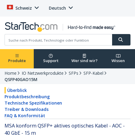
Schweiz
Deutsch
Produkte
Support
Wer sind wir?
Wissen
Home
IO Netzwerkprodukte
SFPs
SFP-Kabel
QSFP40GAO15M
Überblick
Produktbeschreibung
Technische Spezifikationen
Treiber & Downloads
FAQ & Konformität
MSA konform QSFP+ aktives optisches Kabel - AOC -
40 GbE - 15 m