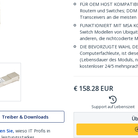
FÜR OEM HOST KOMPATIBILI
Routern und Switches; DDM 
Transceivers an die meist
FUNKTIONIERT MIT MSA KON
Switch Modellen von Ubiquit
anderen, die nichtcodierte 
DIE BEVORZUGTE WAHL DES IT
Computerfachleute, ist dies
(Lebensdauer des Moduls, ni
kostenloser 24/5 mehrsprach
€
158.28
EUR
Support auf Lebenszeit
Treiber & Downloads
Üb
en Sie,
wieso IT Profis in
 leistungsstarkes