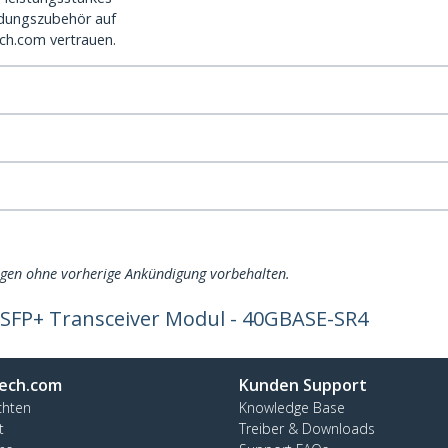
dungszubehör auf
ch.com vertrauen.
ngen ohne vorherige Ankündigung vorbehalten.
QSFP+ Transceiver Modul - 40GBASE-SR4
ech.com
Kunden Support
chten
Knowledge Base
t
Treiber & Downloads