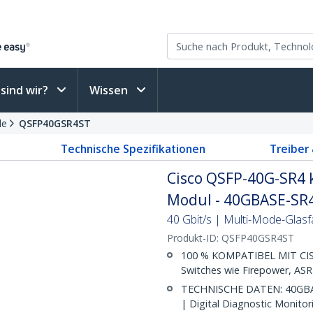
sind wir?
Wissen
le
QSFP40GSR4ST
Technische Spezifikationen
Treiber
Cisco QSFP-40G-SR4 
Modul - 40GBASE-SR
40 Gbit/s | Multi-Mode-Glas
Produkt-ID:
QSFP40GSR4ST
100 % KOMPATIBEL MIT CISC
Switches wie Firepower, AS
TECHNISCHE DATEN: 40GBAS
| Digital Diagnostic Monito