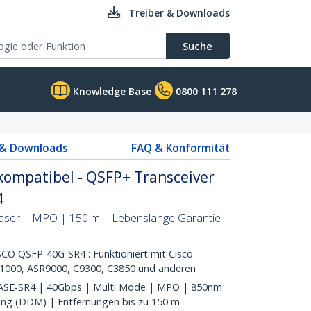
Treiber & Downloads
Suche
Knowledge Base
0800 111 278
 & Downloads
FAQ & Konformität
kompatibel - QSFP+ Transceiver
4
faser | MPO | 150 m | Lebenslange Garantie
O QSFP-40G-SR4 : Funktioniert mit Cisco
R1000, ASR9000, C9300, C3850 und anderen
E-SR4 | 40Gbps | Multi Mode | MPO | 850nm
ring (DDM) | Entfernungen bis zu 150 m