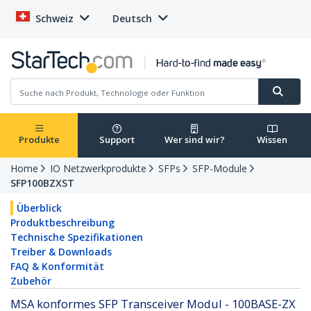
Schweiz
Deutsch
Produkte
Support
Wer sind wir?
Wissen
Home
IO Netzwerkprodukte
SFPs
SFP-Module
SFP100BZXST
Überblick
Produktbeschreibung
Technische Spezifikationen
Treiber & Downloads
FAQ & Konformität
Zubehör
MSA konformes SFP Transceiver Modul - 100BASE-ZX