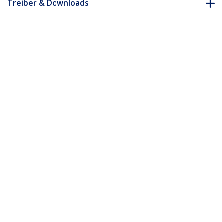
Treiber & Downloads
FAQ & Konformität
* Größe, Aussehen und Spezifikationen sind Änderungen ohne
vorherige Ankündigung vorbehalten.
Das könnte Ihnen auch gefallen
SFP10GAC7M