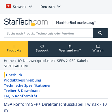
Schweiz
Deutsch
Produkte
Support
Wer sind wir?
Wissen
Home
IO Netzwerkprodukte
SFPs
SFP-Kabel
SFP10GAC10M
Überblick
Produktbeschreibung
Technische Spezifikationen
Treiber & Downloads
FAQ & Konformität
MSA konform SFP+ Direktanschlusskabel Twinax - 10
m