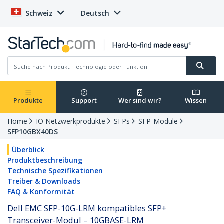
Schweiz
Deutsch
Produkte
Support
Wer sind wir?
Wissen
Home
IO Netzwerkprodukte
SFPs
SFP-Module
SFP10GBX40DS
Überblick
Produktbeschreibung
Technische Spezifikationen
Treiber & Downloads
FAQ & Konformität
Dell EMC SFP-10G-LRM kompatibles SFP+
Transceiver-Modul – 10GBASE-LRM