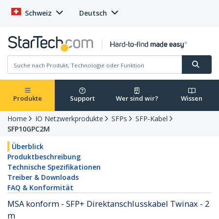
Schweiz
Deutsch
Produkte
Support
Wer sind wir?
Wissen
Home
IO Netzwerkprodukte
SFPs
SFP-Kabel
SFP10GPC2M
Überblick
Produktbeschreibung
Technische Spezifikationen
Treiber & Downloads
FAQ & Konformität
MSA konform - SFP+ Direktanschlusskabel Twinax - 2
m