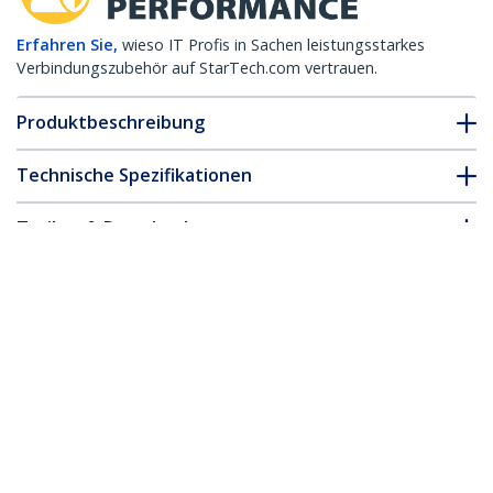
Erfahren Sie,
wieso IT Profis in Sachen leistungsstarkes
Verbindungszubehör auf StarTech.com vertrauen.
Produktbeschreibung
Technische Spezifikationen
Treiber & Downloads
FAQ & Konformität
* Größe, Aussehen und Spezifikationen sind Änderungen ohne
vorherige Ankündigung vorbehalten.
Dell EMC SFP-1G-LX kompatibles SFP
Transceiver-Modul – 1000BASE-LX
Produkt-ID:
SFP1GLXEMCST