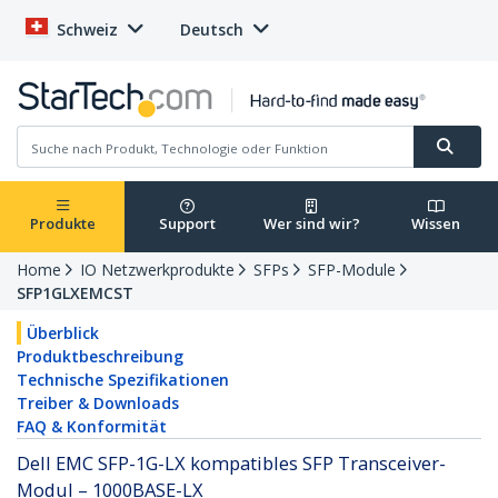
Schweiz
Deutsch
Produkte
Support
Wer sind wir?
Wissen
Home
IO Netzwerkprodukte
SFPs
SFP-Module
SFP1GLXEMCST
Überblick
Produktbeschreibung
Technische Spezifikationen
Treiber & Downloads
FAQ & Konformität
Dell EMC SFP-1G-LX kompatibles SFP Transceiver-
Modul – 1000BASE-LX