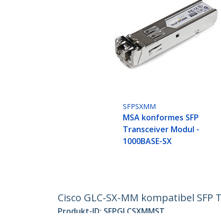
SFPSXMM
MSA konformes SFP
Transceiver Modul -
1000BASE-SX
Cisco GLC-SX-MM kompatibel SFP T
Produkt-ID:
SFPGLCSXMMST