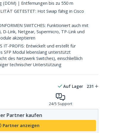
ng (DDM) | Entfernungen bis zu 550 m
TÄT GETESTET: Hot Swap fähig in Cisco
FORMEN SWITCHES: Funktioniert auch mit
i, D-Link, Netgear, Supermicro, TP-Link und
Module akzeptieren
-PROFIS: Entwickelt und erstellt für
es SFP Modul lebenslang unterstützt
cht des Netzwerk Switches), einschließlich
iger technischer Unterstützung
Auf Lager
231
24/5 Support
er Partner kaufen
Partner anzeigen