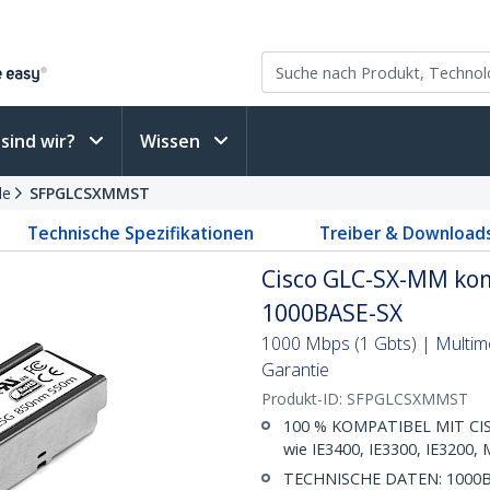
sind wir?
Wissen
le
SFPGLCSXMMST
Technische Spezifikationen
Treiber & Download
Cisco GLC-SX-MM kom
1000BASE-SX
1000 Mbps (1 Gbts) | Multim
Garantie
Produkt-ID:
SFPGLCSXMMST
100 % KOMPATIBEL MIT CISC
wie IE3400, IE3300, IE3200
TECHNISCHE DATEN: 1000BA