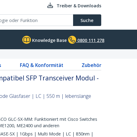
Treiber & Downloads
Suche
Knowledge Base
0800 111 278
s
FAQ & Konformität
Zubehör
patibel SFP Transceiver Modul -
ode Glasfaser | LC | 550 m | lebenslange
O GLC-SX-MM: Funktioniert mit Cisco Switches
, ME1200, ME2400 und anderen
SE-SX | 1Gbps | Multi Mode | LC | 850nm |