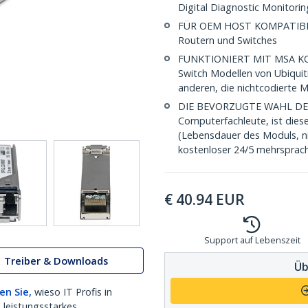
Digital Diagnostic Monitori
FÜR OEM HOST KOMPATIBILI
Routern und Switches
FUNKTIONIERT MIT MSA KON
Switch Modellen von Ubiquit
anderen, die nichtcodierte 
DIE BEVORZUGTE WAHL DES IT
Computerfachleute, ist dies
(Lebensdauer des Moduls, ni
kostenloser 24/5 mehrsprach
€
40.94
EUR
Support auf Lebenszeit
Treiber & Downloads
Üb
en Sie,
wieso IT Profis in
 leistungsstarkes