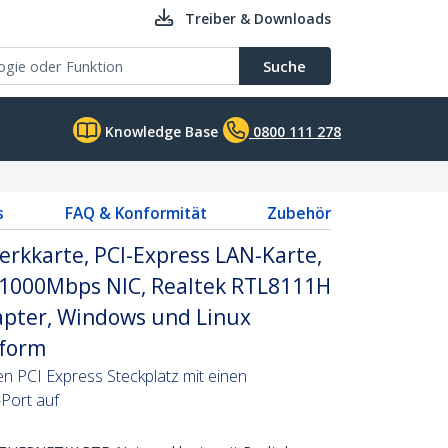
Treiber & Downloads
Suche
Knowledge Base
0800 111 278
s
FAQ & Konformität
Zubehör
erkkarte, PCI-Express LAN-Karte,
0/1000Mbps NIC, Realtek RTL8111H
pter, Windows und Linux
nform
en PCI Express Steckplatz mit einen
Port auf