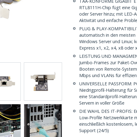
TAA-KONFORME GIGABIT ET
RTL8111H-Chip fügt eine Gig
oder Server hinzu; mit LED-
Aktivität und einfache Prob
PLUG & PLAY-KOMPATIBILITÄ
automatisch in den meisten B
Windows Server und Linux; k
Express x1, x2, x4, x8 oder 
LEISTUNG UND MANAGMENT: 
Jumbo-Frames zur Paket-Ov
Booten von Remote-Systeme
Mbps und VLANs für effizi
UNIVERSELLE PASSFORM: PCI E
Niedrigprofil-Halterung für 
eine Standardprofil-Halteru
Servern in voller Größe
DIE WAHL DES IT-PROFIS: Entw
Low-Profile Netzwerkkarte mi
einschließlich kostenlosem,
Support (24/5)