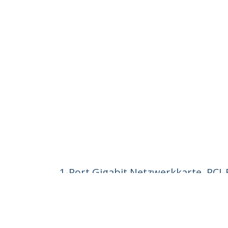
1-Port Gigabit Netzwerkkarte, PCI-
RTL8111H 1G PCIe Netzwerkadapte
Produkt-ID:
ST1000SPEX2LT
Werden Sie ein Partner
StarT