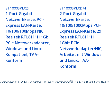
ST1000SPEX2T
ST1000SPEXD4T
1-Port Gigabit
2-Port Gigabit
Netzwerkkarte, PCI-
Netzwerkkarte,
Express LAN-Karte,
10/100/1000Mbps PCI-
10/100/100Mbps NIC,
Express LAN-Karte, 2x
Realtek RTL8111H 1Gb
Realtek RTL8111H
PCIe Netzwerkadapter,
1Gbit PCIe
Windows und Linux
Netzwerkadapter/NIC,
Kompatibel, TAA-
Arbeitet mit Windows
konform
und Linux, TAA-
Konform
Express LAN-Karte, Niedrigprofil 10/100/1000Mb
r, Windows und Linux Kompatibel, TAA Konfo
ech.com
Kunden Support