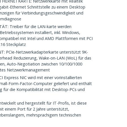
HERNETKARTE: Netzwerkkarte mit Realtek
abit-Ethernet Schnittstelle zu einem Desktop
Anzeigen für Verbindungsgeschwindigkeit und
lemdiagnose
T: Treiber für die LAN-karte werden
etriebssystemen installiert, inkl. Windows,
ompatibel mit Intel und AMD Plattformen mit PCI
x16 Steckplatz
PCIe-Netzwerkadapterkarte unterstützt 9K-
erhead Reduzierung, Wake-on-LAN (WoL) für das
n, Auto-Negotiation zwischen 10/100/1000
entes Netzwerkmanagement
xpress NIC wird mit einer vorinstallierten
Small-Form-Factor-Computer geliefert und enthält
ng für die Kompatibilität mit Desktop-PCs und
ickelt und hergestellt für IT-Profis, ist diese
t einem Port für 2 Jahre unterstützt,
 lebenslangem, mehrsprachigem technischen