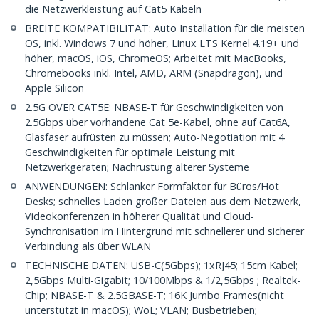
die Netzwerkleistung auf Cat5 Kabeln
BREITE KOMPATIBILITÄT: Auto Installation für die meisten
OS, inkl. Windows 7 und höher, Linux LTS Kernel 4.19+ und
höher, macOS, iOS, ChromeOS; Arbeitet mit MacBooks,
Chromebooks inkl. Intel, AMD, ARM (Snapdragon), und
Apple Silicon
2.5G OVER CAT5E: NBASE-T für Geschwindigkeiten von
2.5Gbps über vorhandene Cat 5e-Kabel, ohne auf Cat6A,
Glasfaser aufrüsten zu müssen; Auto-Negotiation mit 4
Geschwindigkeiten für optimale Leistung mit
Netzwerkgeräten; Nachrüstung älterer Systeme
ANWENDUNGEN: Schlanker Formfaktor für Büros/Hot
Desks; schnelles Laden großer Dateien aus dem Netzwerk,
Videokonferenzen in höherer Qualität und Cloud-
Synchronisation im Hintergrund mit schnellerer und sicherer
Verbindung als über WLAN
TECHNISCHE DATEN: USB-C(5Gbps); 1xRJ45; 15cm Kabel;
2,5Gbps Multi-Gigabit; 10/100Mbps & 1/2,5Gbps ; Realtek-
Chip; NBASE-T & 2.5GBASE-T; 16K Jumbo Frames(nicht
unterstützt in macOS); WoL; VLAN; Busbetrieben;