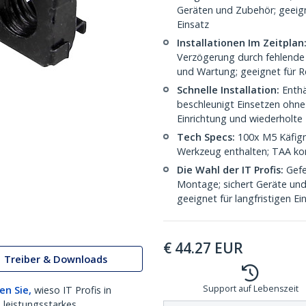
Geräten und Zubehör; geeign
Einsatz
Installationen Im Zeitplan
Verzögerung durch fehlende 
und Wartung; geeignet für R
Schnelle Installation:
Enthä
beschleunigt Einsetzen ohne 
Einrichtung und wiederholt
Tech Specs:
100x M5 Käfigmu
Werkzeug enthalten; TAA ko
Die Wahl der IT Profis:
Gefe
Montage; sichert Geräte und 
geeignet für langfristigen E
€
44.27
EUR
Treiber & Downloads
Support auf Lebenszeit
en Sie,
wieso IT Profis in
 leistungsstarkes