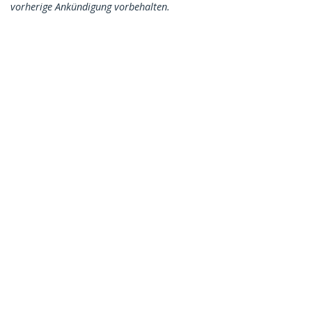
vorherige Ankündigung vorbehalten.
Das könnte Ihnen auch gefallen
CABSCREWSM5B
100er-Pack M5 12mm
Rackschrauben Set
für 19 und 10 Zoll
Serverracks,
Netzwerkschränke
und Gehäuse,
Schwarz, TAA