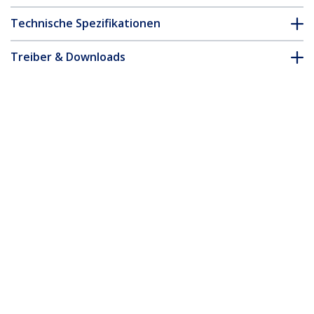
Technische Spezifikationen
Treiber & Downloads
FAQ & Konformität
* Größe, Aussehen und Spezifikationen sind Änderungen ohne
vorherige Ankündigung vorbehalten.
2er-Pack 20HE vertikale Kabelorganizer
mit Fingerkanälen, Kabelmanagement
Kanal für 40HE Netzwerkschränke und
Racks, 2x 91cm Kabelkanal
Produkt-ID:
CMVER40UF
Werden Sie ein Partner
Wo kaufen