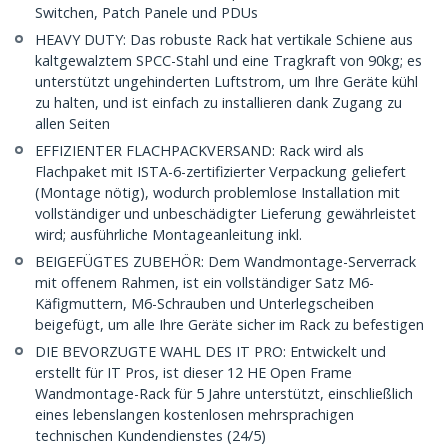
Switchen, Patch Panele und PDUs
HEAVY DUTY: Das robuste Rack hat vertikale Schiene aus
kaltgewalztem SPCC-Stahl und eine Tragkraft von 90kg; es
unterstützt ungehinderten Luftstrom, um Ihre Geräte kühl
zu halten, und ist einfach zu installieren dank Zugang zu
allen Seiten
EFFIZIENTER FLACHPACKVERSAND: Rack wird als
Flachpaket mit ISTA-6-zertifizierter Verpackung geliefert
(Montage nötig), wodurch problemlose Installation mit
vollständiger und unbeschädigter Lieferung gewährleistet
wird; ausführliche Montageanleitung inkl.
BEIGEFÜGTES ZUBEHÖR: Dem Wandmontage-Serverrack
mit offenem Rahmen, ist ein vollständiger Satz M6-
Käfigmuttern, M6-Schrauben und Unterlegscheiben
beigefügt, um alle Ihre Geräte sicher im Rack zu befestigen
DIE BEVORZUGTE WAHL DES IT PRO: Entwickelt und
erstellt für IT Pros, ist dieser 12 HE Open Frame
Wandmontage-Rack für 5 Jahre unterstützt, einschließlich
eines lebenslangen kostenlosen mehrsprachigen
technischen Kundendienstes (24/5)