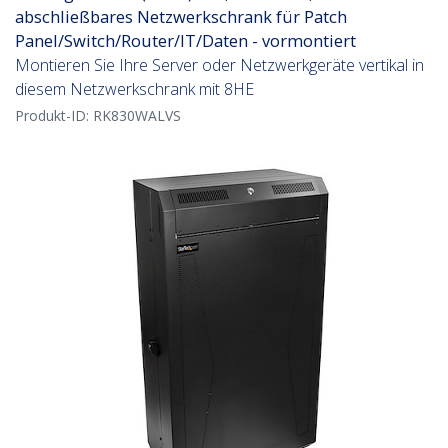
abschließbares Netzwerkschrank für Patch
Panel/Switch/Router/IT/Daten - vormontiert
Montieren Sie Ihre Server oder Netzwerkgeräte vertikal in
diesem Netzwerkschrank mit 8HE
Produkt-ID:
RK830WALVS