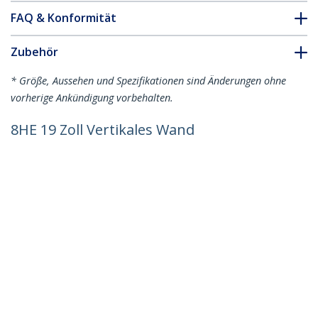
FAQ & Konformität
Zubehör
* Größe, Aussehen und Spezifikationen sind Änderungen ohne
vorherige Ankündigung vorbehalten.
8HE 19 Zoll Vertikales Wand
Serverschrank/Rack - Niedriges Profil
(38cm) - 76,2cm tiefes, abschließbares
Netzwerkschrank für Patch
Panel/Switch/Router/IT/Daten -
vormontiert
Produkt-ID:
RK830WALVS
Werden Sie ein Partner
Wo kaufen