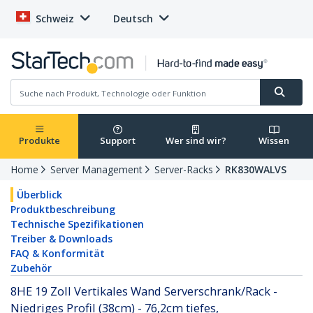
Schweiz
Deutsch
Produkte
Support
Wer sind wir?
Wissen
Home
Server Management
Server-Racks
RK830WALVS
Überblick
Produktbeschreibung
Technische Spezifikationen
Treiber & Downloads
FAQ & Konformität
Zubehör
8HE 19 Zoll Vertikales Wand Serverschrank/Rack -
Niedriges Profil (38cm) - 76,2cm tiefes,