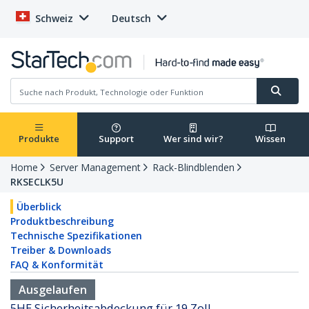
Schweiz
Deutsch
Produkte
Support
Wer sind wir?
Wissen
Home
Server Management
Rack-Blindblenden
RKSECLK5U
Überblick
Produktbeschreibung
Technische Spezifikationen
Treiber & Downloads
FAQ & Konformität
Ausgelaufen
5HE Sicherheitsabdeckung für 19 Zoll