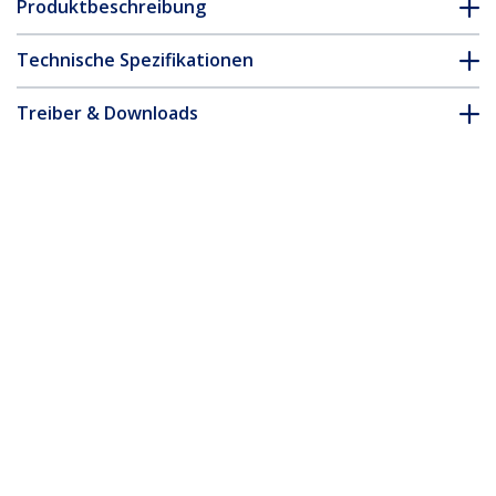
Produktbeschreibung
Technische Spezifikationen
Treiber & Downloads
FAQ & Konformität
Zubehör
* Größe, Aussehen und Spezifikationen sind Änderungen ohne
vorherige Ankündigung vorbehalten.
Das könnte Ihnen auch gefallen