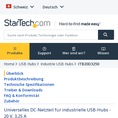
Schweiz
Deutsch
Produkte
Support
Wer sind wir?
Wissen
Home
USB Hubs
Industrie USB Hubs
ITB20D3250
Überblick
Produktbeschreibung
Technische Spezifikationen
Treiber & Downloads
FAQ & Konformität
Zubehör
Universelles DC-Netzteil für industrielle USB-Hubs -
20 V, 3,25 A