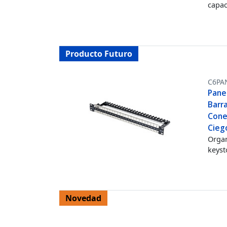
capac
Producto Futuro
C6PA
Pane
Barr
Cone
Cieg
Organ
keyst
Novedad