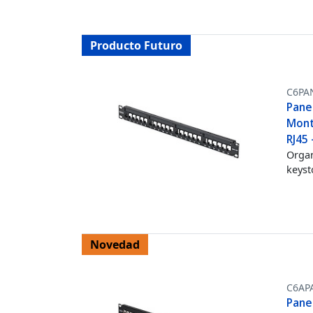
Producto Futuro
C6PA
Pane
Mont
RJ45
Organ
keyst
Novedad
C6AP
Pane