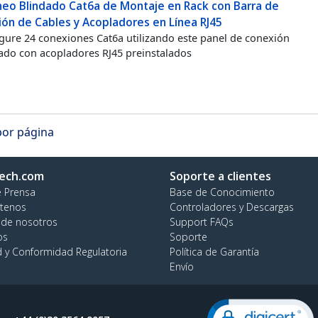
heo Blindado Cat6a de Montaje en Rack con Barra de
ión de Cables y Acopladores en Línea RJ45
gure 24 conexiones Cat6a utilizando este panel de conexión
ado con acopladores RJ45 preinstalados
por página
ech.com
Soporte a clientes
e Prensa
Base de Conocimiento
tenos
Controladores y Descargas
 de nosotros
Support FAQs
os
Soporte
d y Conformidad Regulatoria
Política de Garantía
Envío