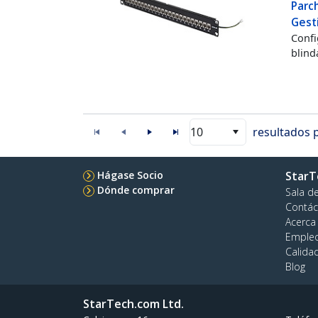
Parc
Gest
Confi
blind
10
resultados 
Hágase Socio
StarT
Dónde comprar
Sala d
Contác
Acerca
Emple
Calida
Blog
StarTech.com Ltd.