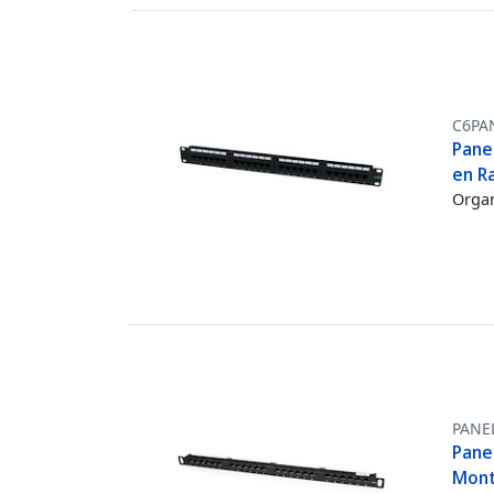
C6PA
Pane
en R
Organ
PANE
Pane
Mont