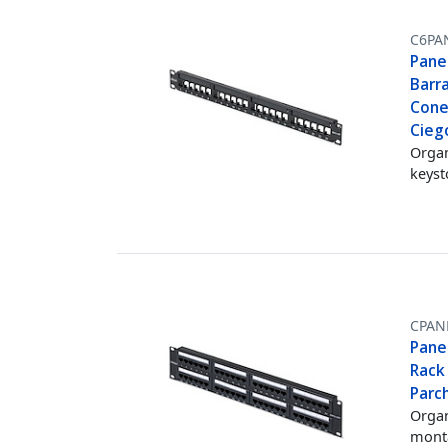
C6PA
Pane
Barr
Cone
Cieg
Organ
keyst
CPAN
Pane
Rack
Parc
Organ
monta