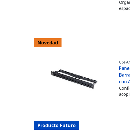
Organ
espac
Novedad
C6PA
Pane
Barr
con 
Confi
acopl
Producto Futuro