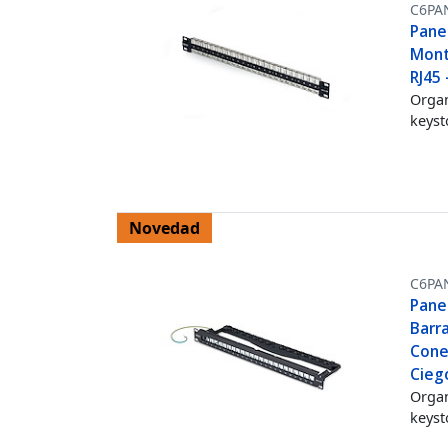
C6PA
Pane
Mont
RJ45
Organ
keyst
Novedad
C6PA
Pane
Barr
Cone
Cieg
Organ
keyst