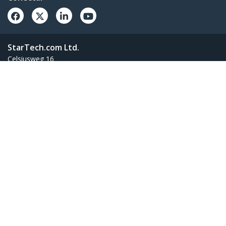
StarTech.com Ltd.
Celsiusweg 16
5928 PR Venlo
The Netherlands
Teléfono:
+44 (0)20 3564 9057
Línea Gratuita:
00 800 7827 8324
Términos
Privacidad
Mapa del Sitio
Configuración de Cookies