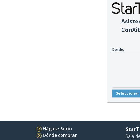
Asiste
ConXi
Desde:
Seleccionar
Hágase Socio
StarT
Dónde comprar
Sala d