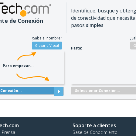
Identifique, busque y obteng
de conectividad que necesita
nte de Conexión
pasos
simples
t
¿Sabe el nombre?
¿Sa
Hasta:
Para empezar...
 Conexión...
Seleccionar Conexión...
ech.com
Soporte a clientes
e Prensa
Base de Conocimiento