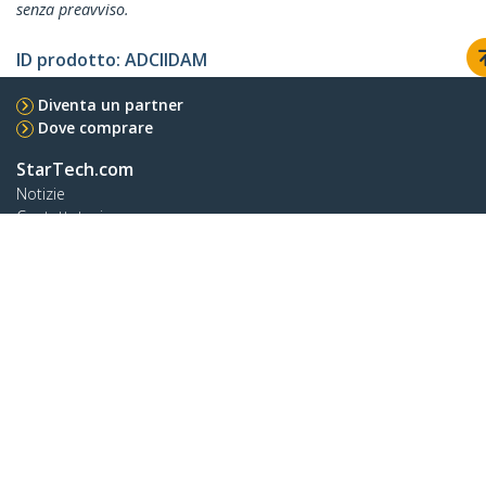
senza preavviso.
ID prodotto:
ADCIIDAM
Diventa un partner
Dove comprare
StarTech.com
Notizie
Contattateci
Chi siamo
Carriera
Qualità e Conformità
Blog
Assistenza clienti
Knowledge Base
Drivers and Downloads
Support FAQs
Assistenza
Norme di garanzia