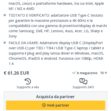
macOS, Linux) e piattaforme hardware, tra cui Intel, Apple
M1 / M2 e AMD
TESTATO E VERIFICATO: adattatore USB Type-C testato
per garantire le massime prestazioni a 4K 60Hz e la
compatibilità con una gamma di proiettori/display di marchi
come Samsung, Dell, HP, Lenovo, Asus, Acer, LG, Sharp e
Sony
FACILE DA USARE: Adattatore display USB C (DisplayPort
over USB-C) per TB3 / TB4 / USB Type-C laptop / tablet e
supporta il plug and play senza driver in Windows, macOS,
ChromeOS, iPadOS e Android. Funziona con 1080p, HDMI
1.4
€
61,26
EUR
A magazzino
73
Supporto a vita
Supporto 24/5
Acquista da partner
Vedi partner