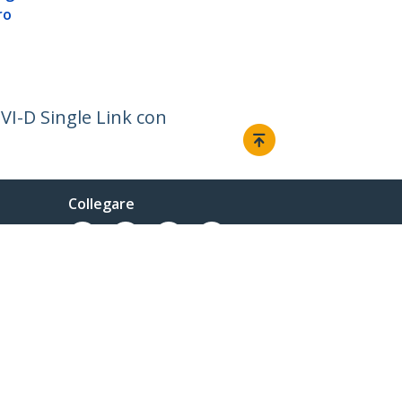
monitor - C
ro
con Thunder
VI-D Single Link con
Collegare