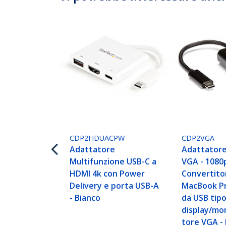
CDP2HDUACPW
CDP2VGA
Adattatore
Adattatore
Multifunzione USB-C a
VGA - 1080p
HDMI 4k con Power
Convertito
Delivery e porta USB-A
MacBook Pr
- Bianco
da USB tipo
display/mo
tore VGA - 