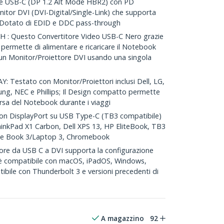
 USB-C (DP 1.2 Alt Mode HBR2) con PD
itor DVI (DVI-Digital/Single-Link) che supporta
 Dotato di EDID e DDC pass-through
: Questo Convertitore Video USB-C Nero grazie
 permette di alimentare e ricaricare il Notebook
u un Monitor/Proiettore DVI usando una singola
Testato con Monitor/Proiettori inclusi Dell, LG,
ng, NEC e Phillips; Il Design compatto permette
orsa del Notebook durante i viaggi
n DisplayPort su USB Type-C (TB3 compatibile)
nkPad X1 Carbon, Dell XPS 13, HP EliteBook, TB3
ace Book 3/Laptop 3, Chromebook
re da USB C a DVI supporta la configurazione
 è compatibile con macOS, iPadOS, Windows,
bile con Thunderbolt 3 e versioni precedenti di
A magazzino
92