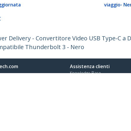
ggiornata
viaggio- Ne
:
C
er Delivery - Convertitore Video USB Type-C a D
mpatibile Thunderbolt 3 - Nero
ech.com
Assistenza clienti
Knowledge Base
tateci
Drivers and Downloads
amo
Support FAQs
a
Assistenza
à e Conformità
Norme di garanzia
no:
+39 02 69430 975