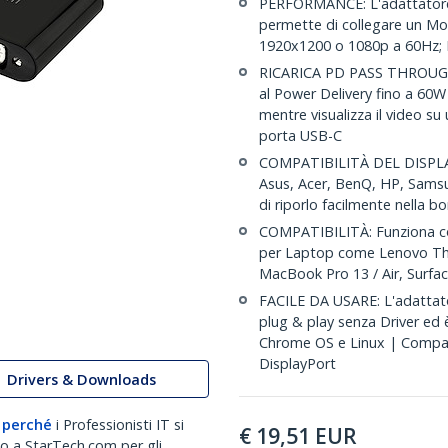
PERFORMANCE: L'adattatore
permette di collegare un Mon
1920x1200 o 1080p a 60Hz;
RICARICA PD PASS THROUGH 
al Power Delivery fino a 60W
mentre visualizza il video s
porta USB-C
COMPATIBILITÀ DEL DISPLAY: 
Asus, Acer, BenQ, HP, Samsu
di riporlo facilmente nella b
COMPATIBILITÀ: Funziona co
per Laptop come Lenovo Thi
MacBook Pro 13 / Air, Surf
FACILE DA USARE: L'adattato
plug & play senza Driver ed
Chrome OS e Linux | Compati
DisplayPort
Drivers & Downloads
 perché
i Professionisti IT si
€
19,51
EUR
no a StarTech.com per gli