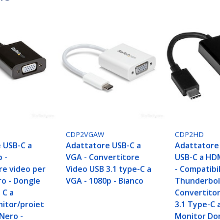
CDP2VGAW
CDP2HD
 USB-C a
Adattatore USB-C a
Adattatore
 -
VGA - Convertitore
USB-C a HDM
re video per
Video USB 3.1 type-C a
- Compatibi
o - Dongle
VGA - 1080p - Bianco
Thunderbolt
 C a
Convertitor
nitor/proiet
3.1 Type-C 
Nero -
Monitor Do