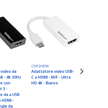
CDP2DP
Adattatore 
CDP2HDW
DisplayPort 
 video da
Adattatore video USB-
60Hz/8K 30H
I - 4K 30Hz
C a HDMI - M/F - Ultra
Adattatore 
le con
HD 4K - Bianco
USB Type-C 
 3 -
HBR2 - Conv
e da a USB
video USB-C
a HDMI -
DP Alt) com
ngle da