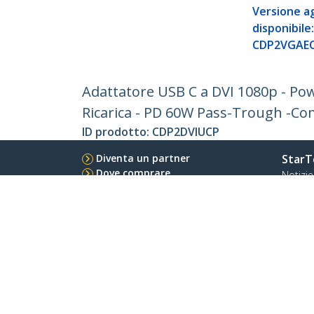
Versione a
disponibile
CDP2VGAE
Adattatore USB C a DVI 1080p - Pow
Ricarica - PD 60W Pass-Trough -Co
ID prodotto:
CDP2DVIUCP
Diventa un partner
StarT
Dove comprare
Notizie
Contat
Chi si
Carrier
Qualit
Blog
StarTech.com Ltd.
Celsiusweg 16
Telefo