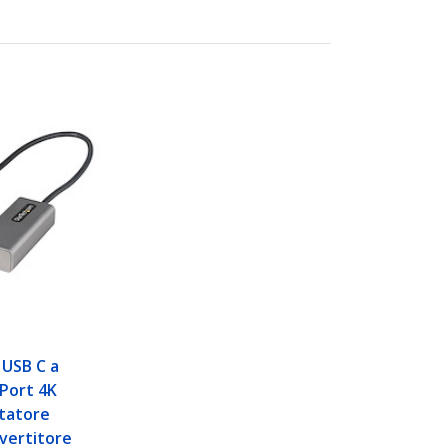
 USB C a
yPort 4K
tatore
vertitore