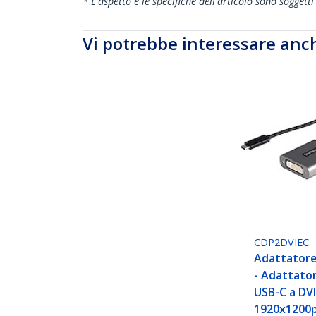
* L'aspetto e le specifiche dell'articolo sono sogget
Vi potrebbe interessare anc
CDP2DVIEC
Adattatore
- Adattato
USB-C a DV
1920x1200p