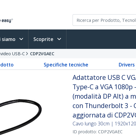
i siamo
Scoprite
i video USB-C
CDP2VGAEC
odotto
Specifiche tecniche
Driver
Adattatore USB C VG
Type-C a VGA 1080p -
(modalità DP Alt) a 
con Thunderbolt 3 - 
aggiornata di CDP2
Cavo lungo 30cm | 1920x1200
ID prodotto:
CDP2VGAEC