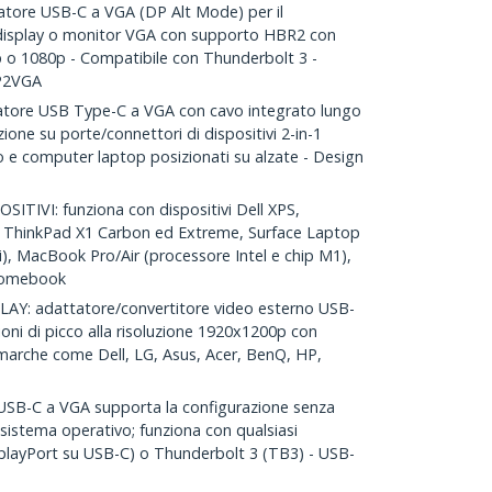
ore USB-C a VGA (DP Alt Mode) per il
 display o monitor VGA con supporto HBR2 con
p o 1080p - Compatibile con Thunderbolt 3 -
DP2VGA
ore USB Type-C a VGA con cavo integrato lungo
zione su porte/connettori di dispositivi 2-in-1
o e computer laptop posizionati su alzate - Design
TIVI: funziona con dispositivi Dell XPS,
o ThinkPad X1 Carbon ed Extreme, Surface Laptop
ri), MacBook Pro/Air (processore Intel e chip M1),
romebook
Y: adattatore/convertitore video esterno USB-
oni di picco alla risoluzione 1920x1200p con
 marche come Dell, LG, Asus, Acer, BenQ, HP,
USB-C a VGA supporta la configurazione senza
 sistema operativo; funziona con qualsiasi
playPort su USB-C) o Thunderbolt 3 (TB3) - USB-