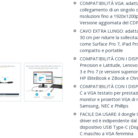
COMPATIBILITÀ VGA: adattat
collegamento di un singolo
risoluzioni fino a 1920x1200
Versione aggiornata del C
CAVO EXTRA LUNGO: adattat
30 cm per ridurre la sollecita
come Surface Pro 7, iPad Pr
compatto e portatile
COMPATIBILITÀ CON I DISPOSI
Precision e Latitude, Lenov
3 e Pro 7 (e versioni superio
HP EliteBook e ZBook e Ch
COMPATIBILITÀ CON I DISPLA
C a VGA testato per prestazi
monitor e proiettori VGA di
Samsung, NEC e Phillips
FACILE DA USARE: il dongle 
driver ed è indipendente dal
dispositivo USB Type-C (Dis
C maschio a VGA femmina