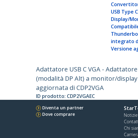
Convertito
USB Type C
Display/Mon
Compatibil
Thunderbol
integrato d
Versione a
Adattatore USB C VGA - Adattatore
(modalità DP Alt) a monitor/displa
aggiornata di CDP2VGA
ID prodotto:
CDP2VGAEC
Diventa un partner
StarT
Dove comprare
Notizie
Contat
Chi si
Carrier