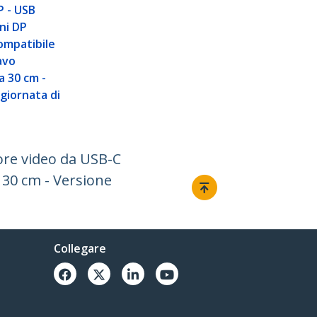
 - USB
ni DP
ompatibile
avo
a 30 cm -
giornata di
ore video da USB-C
 30 cm - Versione
Collegare