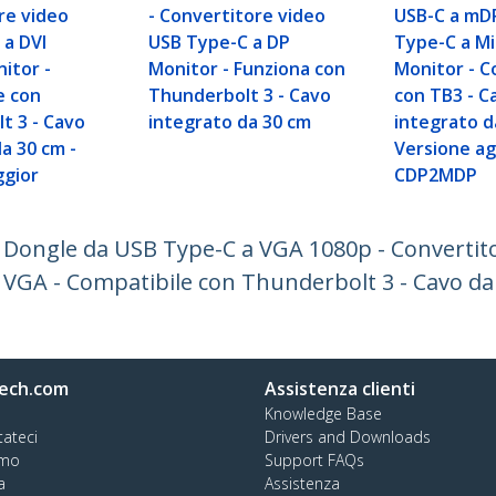
re video
- Convertitore video
USB-C a mDP
 a DVI
USB Type-C a DP
Type-C a Mi
itor -
Monitor - Funziona con
Monitor - C
e con
Thunderbolt 3 - Cavo
con TB3 - C
t 3 - Cavo
integrato da 30 cm
integrato d
a 30 cm -
Versione ag
ggior
CDP2MDP
 Dongle da USB Type-C a VGA 1080p - Convertit
y VGA - Compatibile con Thunderbolt 3 - Cavo da
ech.com
Assistenza clienti
Knowledge Base
tateci
Drivers and Downloads
amo
Support FAQs
a
Assistenza