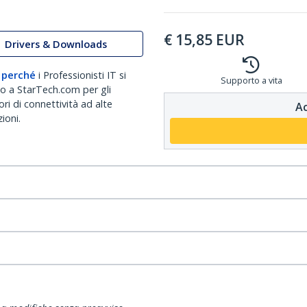
€
15,85
EUR
Drivers & Downloads
 perché
i Professionisti IT si
Supporto a vita
no a StarTech.com per gli
ri di connettività ad alte
Ac
ioni.