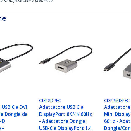
ti a modifiche senza preavviso.
he
CDP2DPEC
CDP2MDPEC
 USB C a DVI
Adattatore USB C a
Adattatore
re Dongle da
DisplayPort 8K/4K 60Hz
Mini Displa
I-D
- Adattatore Dongle
60Hz - Adat
 -
USB-C a DisplayPort 1.4
Dongle/Con