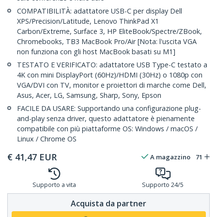
COMPATIBILITÀ: adattatore USB-C per display Dell
XPS/Precision/Latitude, Lenovo ThinkPad X1
Carbon/Extreme, Surface 3, HP EliteBook/Spectre/ZBook,
Chromebooks, TB3 MacBook Pro/Air [Nota: l'uscita VGA
non funziona con gli host MacBook basati su M1]
TESTATO E VERIFICATO: adattatore USB Type-C testato a
4K con mini DisplayPort (60Hz)/HDMI (30Hz) o 1080p con
VGA/DVI con TV, monitor e proiettori di marche come Dell,
Asus, Acer, LG, Samsung, Sharp, Sony, Epson
FACILE DA USARE: Supportando una configurazione plug-
and-play senza driver, questo adattatore è pienamente
compatibile con più piattaforme OS: Windows / macOS /
Linux / Chrome OS
€
41,47
EUR
A magazzino
71
Supporto a vita
Supporto 24/5
Acquista da partner