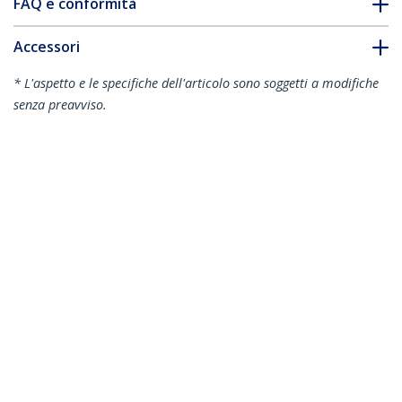
FAQ e conformità
Accessori
* L'aspetto e le specifiche dell'articolo sono soggetti a modifiche
senza preavviso.
Vi potrebbe interessare anche
MDP2VGDVHD
Adattatore Mini
DisplayPort da
viaggio
VGA/DVI/HDMI -