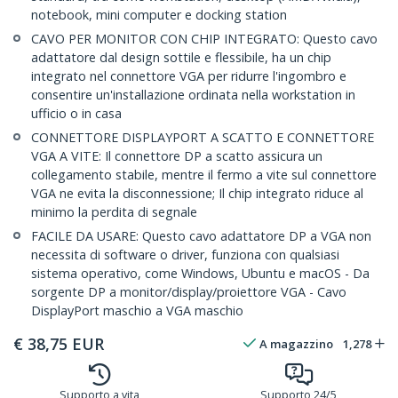
notebook, mini computer e docking station
CAVO PER MONITOR CON CHIP INTEGRATO: Questo cavo
adattatore dal design sottile e flessibile, ha un chip
integrato nel connettore VGA per ridurre l'ingombro e
consentire un'installazione ordinata nella workstation in
ufficio o in casa
CONNETTORE DISPLAYPORT A SCATTO E CONNETTORE
VGA A VITE: Il connettore DP a scatto assicura un
collegamento stabile, mentre il fermo a vite sul connettore
VGA ne evita la disconnessione; Il chip integrato riduce al
minimo la perdita di segnale
FACILE DA USARE: Questo cavo adattatore DP a VGA non
necessita di software o driver, funziona con qualsiasi
sistema operativo, come Windows, Ubuntu e macOS - Da
sorgente DP a monitor/display/proiettore VGA - Cavo
DisplayPort maschio a VGA maschio
€
38,75
EUR
A magazzino
1,278
Supporto a vita
Supporto 24/5