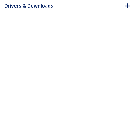
Drivers & Downloads
FAQ e conformità
Accessori
* L'aspetto e le specifiche dell'articolo sono soggetti a modifiche
senza preavviso.
Vi potrebbe interessare anche