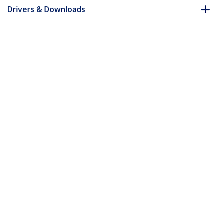
Drivers & Downloads
FAQ e conformità
* L'aspetto e le specifiche dell'articolo sono soggetti a modifiche
senza preavviso.
Vi potrebbe interessare anche
MDP2DVIMM3B
Cavo convertitore
adattatore Mini
MDP2DVIMM10B
DisplayPort a DVI da
Cavo Mini DisplayPort