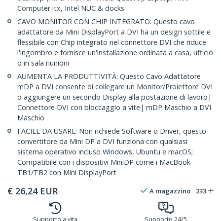
Computer itx, Intel NUC & docks
CAVO MONITOR CON CHIP INTEGRATO: Questo cavo
adattatore da Mini DisplayPort a DVI ha un design sottile e
flessibile con Chip integrato nel connettore DVI che riduce
l'ingombro e fornisce un'installazione ordinata a casa, ufficio
o in sala riunioni
AUMENTA LA PRODUTTIVITÀ: Questo Cavo Adattatore
mDP a DVI consente di collegare un Monitor/Proiettore DVI
o aggiungere un secondo Display alla postazione di lavoro|
Connettore DVI con bloccaggio a vite| mDP Maschio a DVI
Maschio
FACILE DA USARE: Non richiede Software o Driver, questo
convertitore da Mini DP a DVI funziona con qualsiasi
sistema operativo incluso Windows, Ubuntu e macOS;
Compatibile con i dispositivi MiniDP come i MacBook
TB1/TB2 con Mini DisplayPort
€
26,24
EUR
A magazzino
233
Supporto a vita
Supporto 24/5