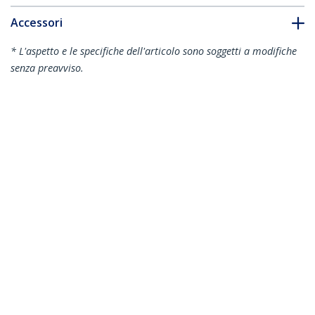
Accessori
* L'aspetto e le specifiche dell'articolo sono soggetti a modifiche
senza preavviso.
Vi potrebbe interessare anche
MDP2HD4KS
Adattatore mini
DisplayPort a HDMI
4k a 30Hz -
MDP2HD4KSW