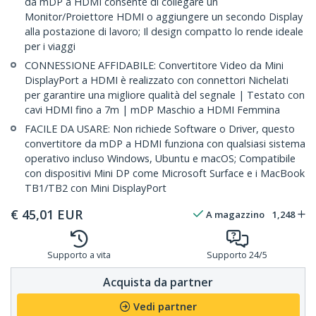
da mDP a HDMI consente di collegare un
Monitor/Proiettore HDMI o aggiungere un secondo Display
alla postazione di lavoro; Il design compatto lo rende ideale
per i viaggi
CONNESSIONE AFFIDABILE: Convertitore Video da Mini
DisplayPort a HDMI è realizzato con connettori Nichelati
per garantire una migliore qualità del segnale | Testato con
cavi HDMI fino a 7m | mDP Maschio a HDMI Femmina
FACILE DA USARE: Non richiede Software o Driver, questo
convertitore da mDP a HDMI funziona con qualsiasi sistema
operativo incluso Windows, Ubuntu e macOS; Compatibile
con dispositivi Mini DP come Microsoft Surface e i MacBook
TB1/TB2 con Mini DisplayPort
€
45,01
EUR
A magazzino
1,248
Supporto a vita
Supporto 24/5
Acquista da partner
Vedi partner