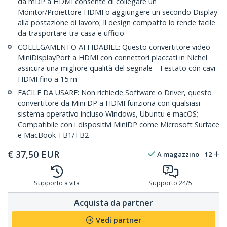
da mDP a HDMI consente di collegare un
Monitor/Proiettore HDMI o aggiungere un secondo Display
alla postazione di lavoro; Il design compatto lo rende facile
da trasportare tra casa e ufficio
COLLEGAMENTO AFFIDABILE: Questo convertitore video
MiniDisplayPort a HDMI con connettori placcati in Nichel
assicura una migliore qualità del segnale - Testato con cavi
HDMI fino a 15 m
FACILE DA USARE: Non richiede Software o Driver, questo
convertitore da Mini DP a HDMI funziona con qualsiasi
sistema operativo incluso Windows, Ubuntu e macOS;
Compatibile con i dispositivi MiniDP come Microsoft Surface
e MacBook TB1/TB2
€
37,50
EUR
A magazzino
12
Supporto a vita
Supporto 24/5
Acquista da partner
Vedi partner